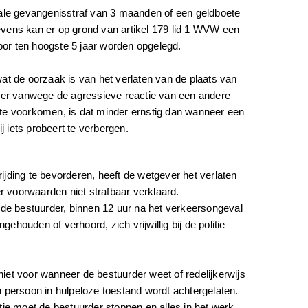
le gevangenisstraf van 3 maanden of een geldboete
evens kan er op grond van artikel 179 lid 1 WVW een
oor ten hoogste 5 jaar worden opgelegd.
wat de oorzaak is van het verlaten van de plaats van
er vanwege de agressieve reactie van een andere
 te voorkomen, is dat minder ernstig dan wanneer een
j iets probeert te verbergen.
ijding te bevorderen, heeft de wetgever het verlaten
r voorwaarden niet strafbaar verklaard.
n de bestuurder, binnen 12 uur na het verkeersongeval
ehouden of verhoord, zich vrijwillig bij de politie
niet voor wanneer de bestuurder weet of redelijkerwijs
persoon in hulpeloze toestand wordt achtergelaten.
atie moet de bestuurder stoppen en alles in het werk