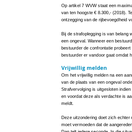
Op artikel 7 WVW staat een maxima
van ten hoogste € 8.300,- (2018). T
ontzegging van de rijbevoegdheid v
Bij de strafoplegging is van belang 
een ongeval. Wanneer een bestuurd
bestuurder de confrontatie probeert
bestuurder er vandoor gaat omdat hi
Vrijwillig melden
Om het vrijwillig melden na een aanr
van de plaats van een ongeval onde
Strafvervolging is uitgesloten indie
en voordat deze als verdachte is aang
meldt.
Deze uitzondering doet zich echter 
moet vermoeden dat de aangereden 
Dan telt iedere seconde. In die situ